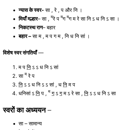
न्यास के स्वर-
सा , रे , प और नि ।
म
म
म
मियाँ मल्हार
– सा ,
रे प
ग
ग म रे सा नि ऽ ध नि ऽ सा ।
निकटस्थ राग
– बहार
बहार –
सा म , म प ग म , नि ध नि सां ।
विशेष स्वर संगतियाँ
—
म प
नि
ऽ ऽ ध नि ऽ सां
म
सा
रे प
नि
ऽ ऽ ध नि ऽ ऽ सां , ध
नि
म प
म
धनिसां ऽ
नि
प ,
ग
ऽ
ग
म ऽ रे सा ,
नि
ऽ ऽ ध नि ऽ सा
स्वरों का अध्ययन
–
सा – सामान्य