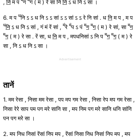
म
म
,
नि
म प
ग
ग ( म ) रे सा नि
नि
ऽ ध नि ऽ सा ।
ध
6. म प
नि ऽ ऽ ध नि ऽ ऽ सां ऽ ऽ सां ऽ ऽ रे नि सां . ध
नि
म प , म प
ध
मं
मं
म
म
म
नि
ऽ ध नि ऽ सां , गं मं रें सां ,
रे
प ऽ पं
ग
ग
( म ) रे सां, सा
ग
म
म
म
ग
( म ) रे सा . रें सा, ध
नि
म प , मपधनिसां ऽ नि प
ग
ग
( म ) रे
सा , नि ऽ ध नि ऽ सा ।
Advertisement
तानें
1. मम रेसा , निसा मम रेसा , पप मप गम रेसा , निसा रेप मप गम रेसा ,
निसा रेरे साप पम पग मरे सानि सा , मप निम पग मरे सानि धनि सांनि
पन पग मरे सा ।
2. मप निध निसां रेंसां निप मप , रेंसां निसा निध निसां निप मप , मप