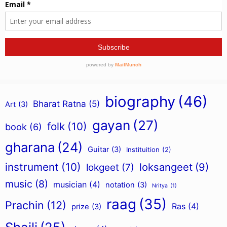
biography
(46)
Bharat Ratna
(5)
Art
(3)
gayan
(27)
folk
(10)
book
(6)
gharana
(24)
Guitar
(3)
Instituition
(2)
instrument
(10)
loksangeet
(9)
lokgeet
(7)
music
(8)
musician
(4)
notation
(3)
Nritya
(1)
raag
(35)
Prachin
(12)
Ras
(4)
prize
(3)