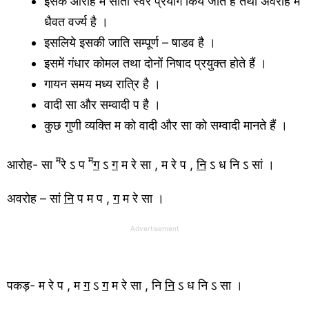
इसके आरोह में सातों स्वर प्रयोग किये जाते हैं तथा अवरोह में
धैवत वर्ज्य है ।
इसलिये इसकी जाति सम्पूर्ण – षाडव है ।
इसमें गंधार कोमल तथा दोनों निषाद प्रयुक्त होते हैं ।
गायन समय मध्य रात्रि है ।
वादी सा और सम्वादी प है ।
कुछ गुणी व्यक्ति म को वादी और सा को सम्वादी मानते हैं ।
म
म
आरोह- सा
रे ऽ प
ग
ऽ
ग
म रे सा , म रे प ,
नि
ऽ ध नि ऽ सां ।
अवरोह – सां
नि
प म प ,
ग
म रे सा ।
Advertisement
पकड़- म रे प , म
ग
ऽ
ग
म रे सा , नि
नि
ऽ ध नि ऽ सा ।