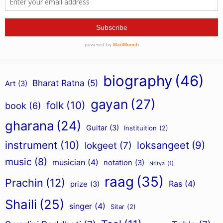
biography
(46)
Bharat Ratna
(5)
Art
(3)
gayan
(27)
folk
(10)
book
(6)
gharana
(24)
Guitar
(3)
Instituition
(2)
instrument
(10)
loksangeet
(9)
lokgeet
(7)
music
(8)
musician
(4)
notation
(3)
Nritya
(1)
raag
(35)
Prachin
(12)
Ras
(4)
prize
(3)
Shaili
(25)
singer
(4)
Sitar
(2)