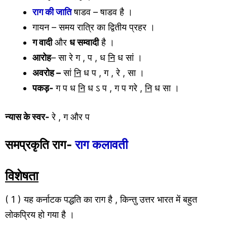
राग की जाति
षाडव – षाडव है ।
गायन – समय रात्रि का द्वितीय प्रहर ।
ग वादी
और
ध सम्वादी
है ।
आरोह
– सा रे ग , प , ध
नि
ध सां ।
अवरोह –
सां
नि
ध प , ग , रे , सा ।
पकड़-
ग प ध
नि
ध ऽ प , ग प गरे ,
नि
ध सा ।
न्यास के स्वर-
रे , ग और प
समप्रकृति राग-
राग कलावती
विशेषता
( 1 ) यह कर्नाटक पद्धति का राग है , किन्तु उत्तर भारत में बहुत
लोकप्रिय हो गया है ।