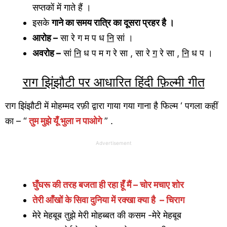
सप्तकों में गाते हैं ।
इसके
गाने का समय रात्रि का दूसरा प्रहर है ।
आरोह –
सा रे ग म प ध
नि
सां ।
अवरोह –
सां
नि
ध प म ग रे सा , सा रे
ग
रे सा ,
नि
ध प ।
राग झिंझौटी पर आधारित हिंदी फ़िल्मी गीत
राग झिंझौटी में मोहम्मद रफ़ी द्वारा गाया गया गाना है फिल्म ‘ पगला कहीं
का – “
तुम मुझे यूँ भुला न पाओगे
” .
Advertisement
घुँघरू की तरह बजता ही रहा हूँ मैं – चोर मचाए शोर
तेरी आँखों के सिवा दुनिया में रक्खा क्या है – चिराग
मेरे मेहबूब तुझे मेरी मोहब्बत की कसम -मेरे मेहबूब