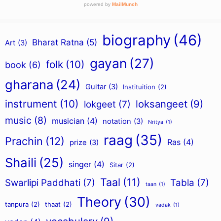
biography
(46)
Bharat Ratna
(5)
Art
(3)
gayan
(27)
folk
(10)
book
(6)
gharana
(24)
Guitar
(3)
Instituition
(2)
instrument
(10)
loksangeet
(9)
lokgeet
(7)
music
(8)
musician
(4)
notation
(3)
Nritya
(1)
raag
(35)
Prachin
(12)
Ras
(4)
prize
(3)
Shaili
(25)
singer
(4)
Sitar
(2)
Taal
(11)
Swarlipi Paddhati
(7)
Tabla
(7)
taan
(1)
Theory
(30)
tanpura
(2)
thaat
(2)
vadak
(1)