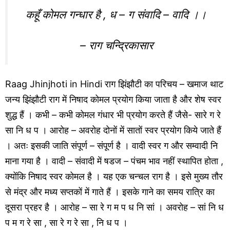
कहूँ कोमल गन्धार है , ध – ग संवादि – वादि ।।
– राग चन्द्रिकासार
Raag Jhinjhoti in Hindi राग झिंझौटी का परिचय – खमाज थाट
जन्य झिंझौटी राग में निषाद कोमल प्रयोग किया जाता है और शेष स्वर
शुद्ध हैं । कभी – कभी कोमल गंधार भी प्रयोग करते हैं जैसे- सारे ग रे
सा नि ध प । आरोह – अवरोह दोनों में सातों स्वर प्रयोग किये जाते हैं
। अतः इसकी जाति संपूर्ण – संपूर्ण है । वादी स्वर ग और सम्वादी नि
माना गया है । वादी – संवादी में षडज – पंचम भाव नहीं स्थापित होता ,
क्योंकि निषाद स्वर कोमल है । यह एक चन्चल राग है । इसे मुख्य तौर
से मंद्र और मध्य सप्तकों में गाते हैं । इसके गाने का समय रात्रि का
दूसरा प्रहर है । आरोह – सा रे ग म प ध नि सां । अवरोह – सां नि ध
प म ग रे सा , सा रे ग रे सा , नि ध प ।