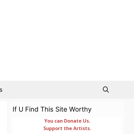
s
If U Find This Site Worthy