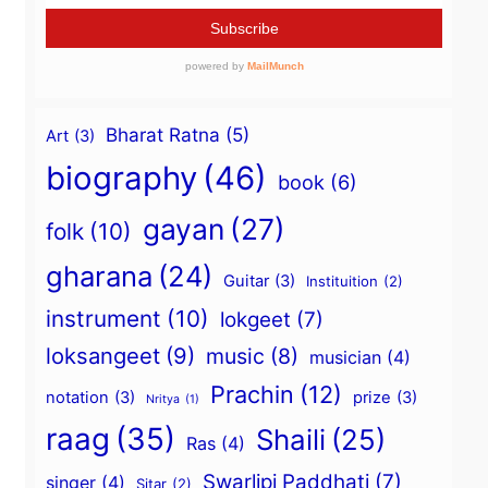
Bharat Ratna
(5)
Art
(3)
biography
(46)
book
(6)
gayan
(27)
folk
(10)
gharana
(24)
Guitar
(3)
Instituition
(2)
instrument
(10)
lokgeet
(7)
loksangeet
(9)
music
(8)
musician
(4)
Prachin
(12)
notation
(3)
prize
(3)
Nritya
(1)
raag
(35)
Shaili
(25)
Ras
(4)
Swarlipi Paddhati
(7)
singer
(4)
Sitar
(2)