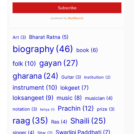
Bharat Ratna
(5)
Art
(3)
biography
(46)
book
(6)
gayan
(27)
folk
(10)
gharana
(24)
Guitar
(3)
Instituition
(2)
instrument
(10)
lokgeet
(7)
loksangeet
(9)
music
(8)
musician
(4)
Prachin
(12)
notation
(3)
prize
(3)
Nritya
(1)
raag
(35)
Shaili
(25)
Ras
(4)
Swarlipi Paddhati
(7)
singer
(4)
Sitar
(2)