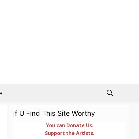
s
If U Find This Site Worthy