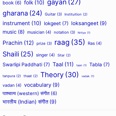
gayan
(27)
folk
(10)
book
(6)
gharana
(24)
Guitar
(3)
Instituition
(2)
instrument
(10)
loksangeet
(9)
lokgeet
(7)
music
(8)
musician
(4)
notation
(3)
Nritya
(1)
raag
(35)
Prachin
(12)
Ras
(4)
prize
(3)
Shaili
(25)
singer
(4)
Sitar
(2)
Taal
(11)
Swarlipi Paddhati
(7)
Tabla
(7)
taan
(1)
Theory
(30)
tanpura
(2)
thaat
(2)
vadak
(1)
vocabulary
(9)
vadan
(4)
पाश्चात्य (western) संगीत
(6)
भारतीय (Indian) संगीत
(9)