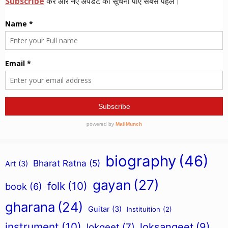
biography
(46)
Bharat Ratna
(5)
Art
(3)
gayan
(27)
folk
(10)
book
(6)
gharana
(24)
Guitar
(3)
Instituition
(2)
instrument
(10)
loksangeet
(9)
lokgeet
(7)