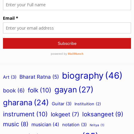
biography
(46)
Bharat Ratna
(5)
Art
(3)
gayan
(27)
folk
(10)
book
(6)
gharana
(24)
Guitar
(3)
Instituition
(2)
instrument
(10)
loksangeet
(9)
lokgeet
(7)
music
(8)
musician
(4)
notation
(3)
Nritya
(1)