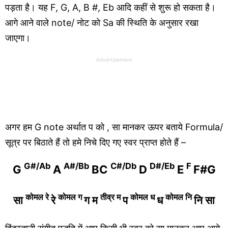
पड़ता है। यह F, G, A, B #, Eb आदि कहीं से शुरू हो सकता है।
आगे आने वाले note/ नोट को Sa की स्थिति के अनुसार रखा
जाएगा।
Advertisement
अगर हम G note अर्थात प को , सा मानकर ऊपर बताये Formula/
सूत्र पर बिठाते हैं तो हमे निचे दिए गए स्वर प्राप्त होते हैं –
G#/Ab
A#/Bb
C#/Db
D#/Eb
F
G
A
BC
D
E
F#G
कोमल
रे
कोमल
ग
तीव्र म
कोमल
ध
कोमल
नि
सा
रे
ग म
प
ध
नि सा