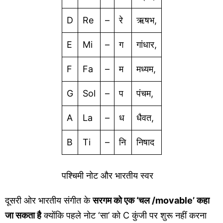
D
Re
–
रे
ऋषभ,
E
Mi
–
ग
गांधार,
F
Fa
–
म
मध्यम,
G
Sol
–
प
पंचम,
A
La
–
ध
धैवत,
B
Ti
–
नि
निषाद
पश्चिमी नोट और भारतीय स्वर
दूसरी ओर भारतीय संगीत के
सरगम ​​को एक ‘चल /movable’ कहा
जा सकता है
क्योंकि पहले नोट ‘सा’ को C कुंजी पर शुरू नहीं करना