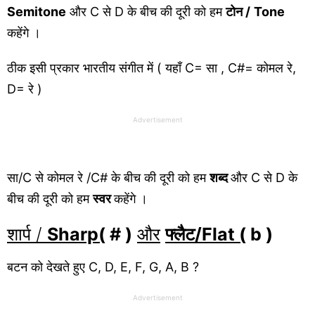
Semitone
और C से D के बीच की दूरी को हम
टोन /
Tone
कहेंगे ।
ठीक इसी प्रकार भारतीय संगीत में ( यहाँ C= सा , C#= कोमल रे,
D= रे )
Advertisement
सा/C से कोमल रे /C# के बीच की दूरी को हम
शब्द
और C से D के
बीच की दूरी को हम
स्वर
कहेंगे ।
शार्प /
Sharp(
# )
और
फ्लैट/Flat (
b )
बटन को देखते हुए C, D, E, F, G, A, B ?
Advertisement