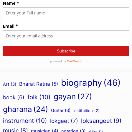
biography
(46)
Bharat Ratna
(5)
Art
(3)
gayan
(27)
folk
(10)
book
(6)
gharana
(24)
Guitar
(3)
Instituition
(2)
instrument
(10)
loksangeet
(9)
lokgeet
(7)
music
(8)
musician
(4)
notation
(3)
Nritya
(1)