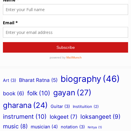
biography
(46)
Bharat Ratna
(5)
Art
(3)
gayan
(27)
folk
(10)
book
(6)
gharana
(24)
Guitar
(3)
Instituition
(2)
instrument
(10)
loksangeet
(9)
lokgeet
(7)
music
(8)
musician
(4)
notation
(3)
Nritya
(1)