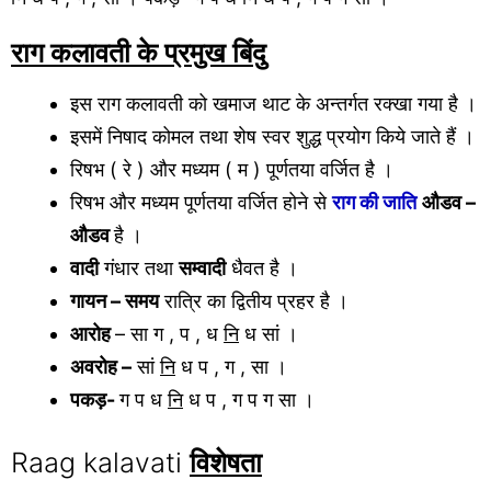
राग कलावती के प्रमुख बिंदु
इस राग कलावती को खमाज थाट के अन्तर्गत रक्खा गया है ।
इसमें निषाद कोमल तथा शेष स्वर शुद्ध प्रयोग किये जाते हैं ।
रिषभ ( रे ) और मध्यम ( म ) पूर्णतया वर्जित है ।
रिषभ और मध्यम पूर्णतया वर्जित होने से
राग की जाति
औडव –
औडव
है ।
वादी
गंधार तथा
सम्वादी
धैवत है ।
गायन – समय
रात्रि का द्वितीय प्रहर है ।
आरोह
– सा ग , प , ध
नि
ध सां ।
अवरोह –
सां
नि
ध प , ग , सा ।
पकड़-
ग प ध
नि
ध प , ग प ग सा ।
Raag kalavati
विशेषता