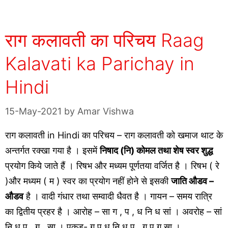
राग कलावती का परिचय Raag
Kalavati ka Parichay in
Hindi
15-May-2021
by
Amar Vishwa
राग कलावती in Hindi का परिचय – राग कलावती को खमाज थाट के
अन्तर्गत रक्खा गया है । इसमें
निषाद (नि) कोमल तथा शेष स्वर शुद्ध
प्रयोग किये जाते हैं । रिषभ और मध्यम पूर्णतया वर्जित है । रिषभ ( रे
)और मध्यम ( म ) स्वर का प्रयोग नहीं होने से इसकी
जाति औडव –
औडव
है । वादी गंधार तथा सम्वादी धैवत है । गायन – समय रात्रि
का द्वितीय प्रहर है । आरोह – सा ग , प , ध नि ध सां । अवरोह – सां
नि ध प , ग , सा । पकड़- ग प ध नि ध प , ग प ग सा ।