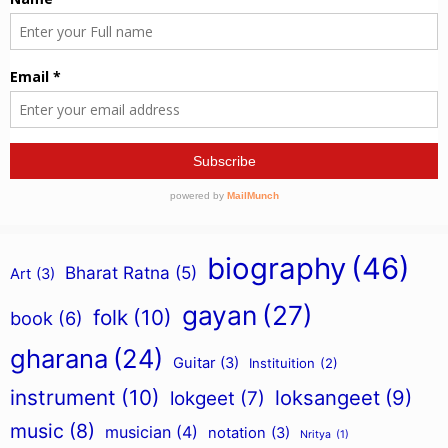
biography
(46)
Bharat Ratna
(5)
Art
(3)
gayan
(27)
folk
(10)
book
(6)
gharana
(24)
Guitar
(3)
Instituition
(2)
instrument
(10)
loksangeet
(9)
lokgeet
(7)
music
(8)
musician
(4)
notation
(3)
Nritya
(1)