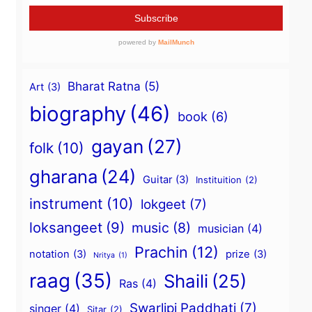
Bharat Ratna
(5)
Art
(3)
biography
(46)
book
(6)
gayan
(27)
folk
(10)
gharana
(24)
Guitar
(3)
Instituition
(2)
instrument
(10)
lokgeet
(7)
loksangeet
(9)
music
(8)
musician
(4)
Prachin
(12)
notation
(3)
prize
(3)
Nritya
(1)
raag
(35)
Shaili
(25)
Ras
(4)
Swarlipi Paddhati
(7)
singer
(4)
Sitar
(2)