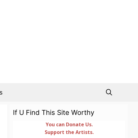
s
If U Find This Site Worthy