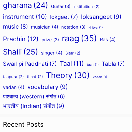
gharana
(24)
Guitar
(3)
Instituition
(2)
instrument
(10)
loksangeet
(9)
lokgeet
(7)
music
(8)
musician
(4)
notation
(3)
Nritya
(1)
raag
(35)
Prachin
(12)
Ras
(4)
prize
(3)
Shaili
(25)
singer
(4)
Sitar
(2)
Taal
(11)
Swarlipi Paddhati
(7)
Tabla
(7)
taan
(1)
Theory
(30)
tanpura
(2)
thaat
(2)
vadak
(1)
vocabulary
(9)
vadan
(4)
पाश्चात्य (western) संगीत
(6)
भारतीय (Indian) संगीत
(9)
Recent Posts