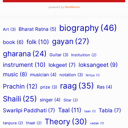
biography
(46)
Bharat Ratna
(5)
Art
(3)
gayan
(27)
folk
(10)
book
(6)
gharana
(24)
Guitar
(3)
Instituition
(2)
instrument
(10)
loksangeet
(9)
lokgeet
(7)
music
(8)
musician
(4)
notation
(3)
Nritya
(1)
raag
(35)
Prachin
(12)
Ras
(4)
prize
(3)
Shaili
(25)
singer
(4)
Sitar
(2)
Taal
(11)
Swarlipi Paddhati
(7)
Tabla
(7)
taan
(1)
Theory
(30)
tanpura
(2)
thaat
(2)
vadak
(1)