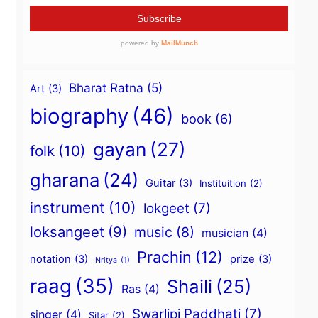
Bharat Ratna
(5)
Art
(3)
biography
(46)
book
(6)
gayan
(27)
folk
(10)
gharana
(24)
Guitar
(3)
Instituition
(2)
instrument
(10)
lokgeet
(7)
loksangeet
(9)
music
(8)
musician
(4)
Prachin
(12)
notation
(3)
prize
(3)
Nritya
(1)
raag
(35)
Shaili
(25)
Ras
(4)
Swarlipi Paddhati
(7)
singer
(4)
Sitar
(2)