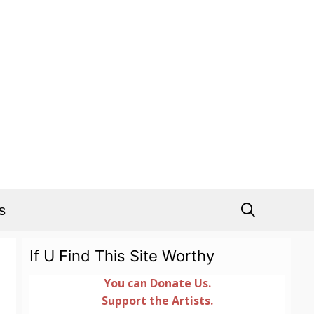
s
If U Find This Site Worthy