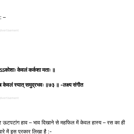
: –
dvertisement
तथाऽऽकोशाः केवलं कर्कशा मताः ॥
ब केवलं स्यात् समुद्रभवः ॥७३ ॥ -लक्ष्य संगीत
dvertisement
र और ऊटपटांग हाव – भाव दिखाने से महफिल में केवल हास्य – रस का ही
ारे में इस प्रकार लिखा है :-