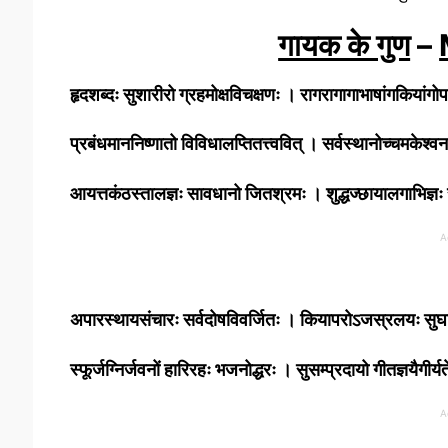
गायक के गुण
–
हृदशब्दः सुशारीरो ग्रहमोक्षविचक्षणः । रागरागागाभाषांगकियांग
प्रबंधमाननिष्णातो विविधालप्तितत्त्ववित् । सर्वस्थानोच्चमके
आयत्तकंठस्तालज्ञः सावधानो जितश्रमः । शुद्धज्छायालगाभिज्ञः 
A
अपारस्थायसंचारः सर्वदोषविवर्जितः । कियापरोऽजस्रलयः सुघ
स्फूर्जग्निर्जवनों हारिरहः भजनोद्धरः । सुसम्प्रदायो गीतज्ञयैगी
A