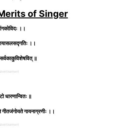
Merits of Singer
ोपांगकोविदः ।।
श्वनायासलसद्गतिः ।।
सर्वकाकुविशेषवित् ॥
dvertisement
टो धारणान्वितः ॥
र्यते गीतजंगोयते गायनाग्रणीः ।।
dvertisement