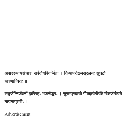
अपारस्थायसंचारः सर्वदोषविवर्जितः । कियापरोऽजस्रलयः सुघटो
धारणान्वितः ॥
स्फूर्जग्निर्जवनों हारिरहः भजनोद्धरः । सुसम्प्रदायो गीतज्ञयैगीर्यते गीतजंगोयते
गायनाग्रणीः ।।
Advertisement