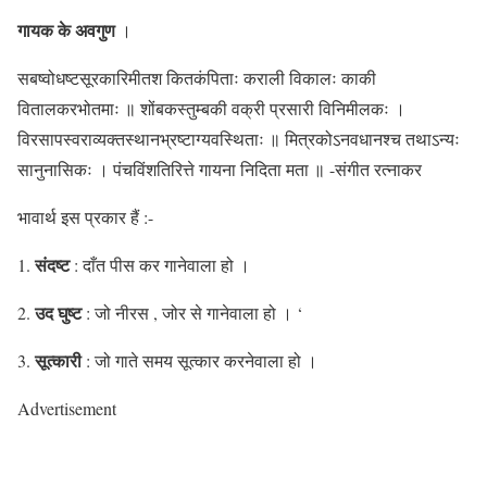
गायक के अवगुण
।
सबष्वोधष्टसूरकारिमीतश कितकंपिताः कराली विकालः काकी
वितालकरभोतमाः ॥ शोंबकस्तुम्बकी वक्री प्रसारी विनिमीलकः ।
विरसापस्वराव्यक्तस्थानभ्रष्टाग्यवस्थिताः ॥ मित्रकोऽनवधानश्च तथाऽन्यः
सानुनासिकः । पंचविंशतिरित्ते गायना निदिता मता ॥ -संगीत रत्नाकर
भावार्थ इस प्रकार हैं :-
संदष्ट
1.
: दाँत पीस कर गानेवाला हो ।
उद घुष्ट
2.
: जो नीरस , जोर से गानेवाला हो । ‘
सूत्कारी
3.
: जो गाते समय सूत्कार करनेवाला हो ।
Advertisement