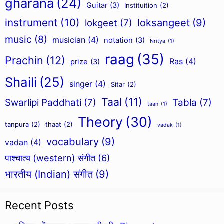
gharana
(24)
Guitar
(3)
Instituition
(2)
instrument
(10)
loksangeet
(9)
lokgeet
(7)
music
(8)
musician
(4)
notation
(3)
Nritya
(1)
raag
(35)
Prachin
(12)
Ras
(4)
prize
(3)
Shaili
(25)
singer
(4)
Sitar
(2)
Taal
(11)
Swarlipi Paddhati
(7)
Tabla
(7)
taan
(1)
Theory
(30)
tanpura
(2)
thaat
(2)
vadak
(1)
vocabulary
(9)
vadan
(4)
पाश्चात्य (western) संगीत
(6)
भारतीय (Indian) संगीत
(9)
Recent Posts