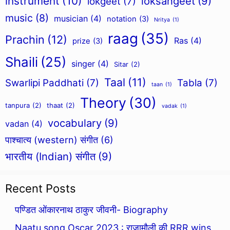
instrument
(10)
loksangeet
(9)
lokgeet
(7)
music
(8)
musician
(4)
notation
(3)
Nritya
(1)
raag
(35)
Prachin
(12)
Ras
(4)
prize
(3)
Shaili
(25)
singer
(4)
Sitar
(2)
Taal
(11)
Swarlipi Paddhati
(7)
Tabla
(7)
taan
(1)
Theory
(30)
tanpura
(2)
thaat
(2)
vadak
(1)
vocabulary
(9)
vadan
(4)
पाश्चात्य (western) संगीत
(6)
भारतीय (Indian) संगीत
(9)
Recent Posts
पण्डित ओंकारनाथ ठाकुर जीवनी- Biography
Naatu song Oscar 2023 : राजामौली की RRR wins