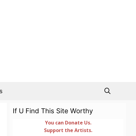
s
If U Find This Site Worthy