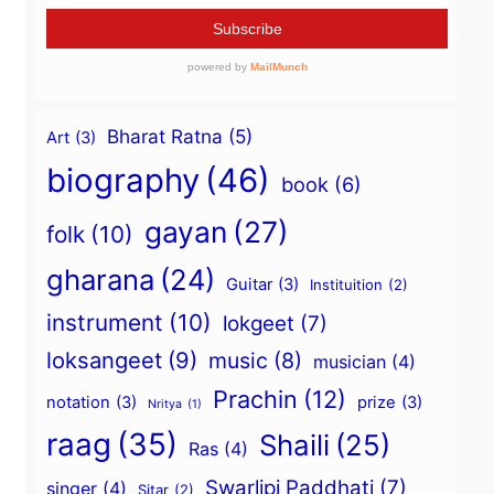
Bharat Ratna
(5)
Art
(3)
biography
(46)
book
(6)
gayan
(27)
folk
(10)
gharana
(24)
Guitar
(3)
Instituition
(2)
instrument
(10)
lokgeet
(7)
loksangeet
(9)
music
(8)
musician
(4)
Prachin
(12)
notation
(3)
prize
(3)
Nritya
(1)
raag
(35)
Shaili
(25)
Ras
(4)
Swarlipi Paddhati
(7)
singer
(4)
Sitar
(2)