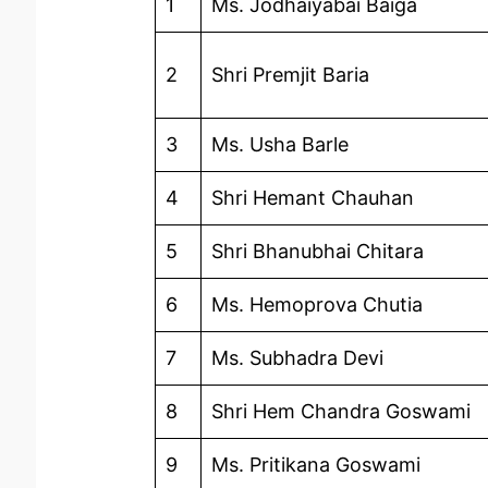
1
Ms. Jodhaiyabai Baiga
2
Shri Premjit Baria
3
Ms. Usha Barle
4
Shri Hemant Chauhan
5
Shri Bhanubhai Chitara
6
Ms. Hemoprova Chutia
7
Ms. Subhadra Devi
8
Shri Hem Chandra Goswami
9
Ms. Pritikana Goswami