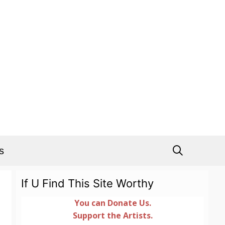
s
If U Find This Site Worthy