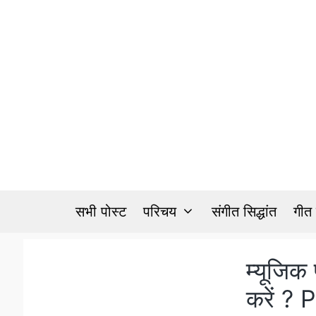
Skip
to
content
सभी पोस्ट
परिचय
संगीत सिद्धांत
गीत
म्यूजिक 
करें ? 