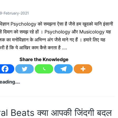
करें
?
9-February-2021
Practice/
ोविज्ञान Psychology को समझना ऐसा है जैसे हम खुदको यानि इंसानी
अभ्यास
ानी दिमाग को समझ रहे हों । Psychology और Musicology यह
का
ूजिक का मनोविज्ञान के अभिन्न अंग जैसे माने गए हैं । हमारे लिए यह
सही
ूरी है कि ये आखिर काम कैसे करता है ….
तरीका
?
Share the Knowledge
म्यूजिक
eading….
का
मनोविज्ञान
Psychology
al Beats क्या आपकी जिंदगी बदल
of