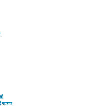
ँ
ाँ
दई महाराज