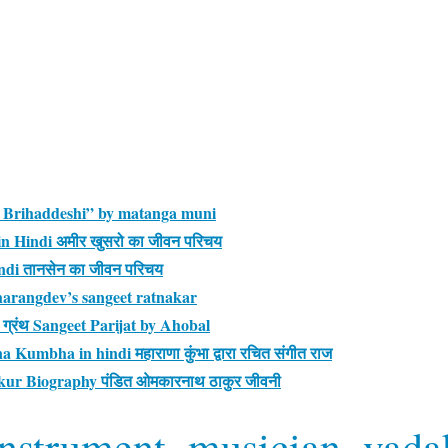
रन्थ ” Brihaddeshi” by matanga muni
n Hindi अमीर खुसरो का जीवन परिचय
di तानसेन का जीवन परिचय
 Sharangdev’s sangeet ratnakar
 ग्रंथ Sangeet Parijat by Ahobal
Kumbha in hindi महाराणा कुंभा द्वारा रचित संगीत राज
r Biography पंडित ओमकारनाथ ठाकुर जीवनी
instrument
, 
musician
, 
vada