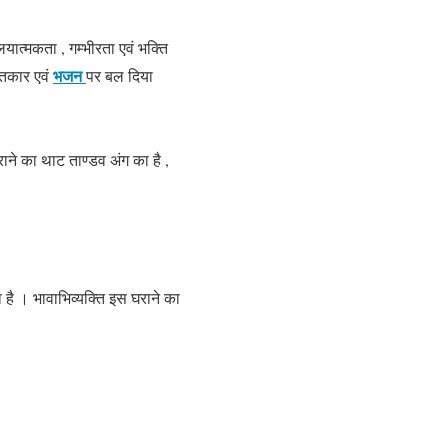
ं लयात्मकता , गम्भीरता एवं भक्ति
भजन
ततकार एवं
पर बल दिया
राने का थाट ताण्डव अंग का है ,
ता है । भावाभिव्यक्ति इस घराने का