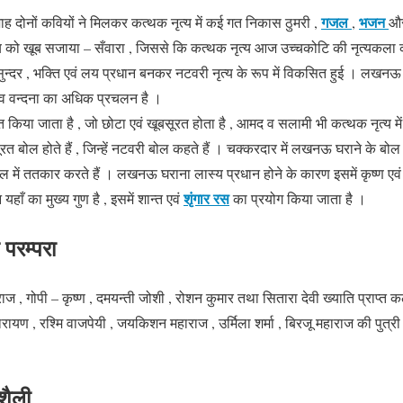
गजल
भजन
ह दोनों कवियों ने मिलकर कत्थक नृत्य में कई गत निकास ठुमरी ,
,
और
 को खूब सजाया – सँवारा , जिससे कि कत्थक नृत्य आज उच्चकोटि की नृत्यकला 
न्दर , भक्ति एवं लय प्रधान बनकर नटवरी नृत्य के रूप में विकसित हुई । लखनऊ घरा
ं शिव वन्दना का अधिक प्रचलन है ।
्तुत किया जाता है , जो छोटा एवं खूबसूरत होता है , आमद व सलामी भी कत्थक नृत्य
रत बोल होते हैं , जिन्हें नटवरी बोल कहते हैं । चक्करदार में लखनऊ घराने के बोल 
में ततकार करते हैं । लखनऊ घराना लास्य प्रधान होने के कारण इसमें कृष्ण एवं 
शृंगार रस
 यहाँ का मुख्य गुण है , इसमें शान्त एवं
का प्रयोग किया जाता है ।
परम्परा
 , गोपी – कृष्ण , दमयन्ती जोशी , रोशन कुमार तथा सितारा देवी ख्याति प्राप्त कल
 नारायण , रश्मि वाजपेयी , जयकिशन महाराज , उर्मिला शर्मा , बिरजू महाराज की पु
शैली