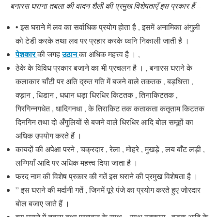
बनारस घराना तबला की वादन शैली की प्रमुख विशेषताएँ इस प्रकार हैं –
• इस घराने में लव का सर्वाधिक प्रयोग होता है , इसमें अनामिका अंगुली
को टेडी करके तथा लव पर प्रहार करके ध्वनि निकाली जाती है ।
पेशकार
उठान
की जगह
का अधिक महत्त्व है । ,
ठेके के विविध प्रकार बजाने का भी प्रचलन है । , बनारस घराने के
कलाकार चाँटी पर अति द्रुत गति में बजने वाले तकतक , बड़धित्ता ,
क्ड़ान , धिडान , धधान धड़ा धिरधिर किटतक , तिनाकिटतक ,
गिरगिन्नगधेत , धादिगनधा , के तिराकिट तक कताकता कतृताम किटतक
दिनगिन तथा दो अँगुलियों से बजने वाले धिरधिर आदि बोल समूहों का
अधिक उपयोग करते हैं ।
कायदों की अपेक्षा परने , चक्रदार , रेला , मोहरे , मुखड़े , लय बाँट लड़ी ,
लग्गियाँ आदि पर अधिक महत्त्व दिया जाता है ।
फरद नाम की विशेष प्रकार की गतें इस घराने की प्रमुख विशेषता है ।
” इस घराने की मर्दानी गतें , जिनमें पूरे पंजे का प्रयोग करते हुए जोरदार
बोल बजाए जाते हैं ।
इस घराने में तबला तथा पखावज के साथ – साथ नक्कारा , हुडुक आदि के