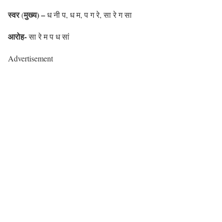
स्वर
मुख्य) –
(
ध नी प, ध म, प ग रे, सा रे ग सा
आरोह-
सा रे म प ध सां
Advertisement