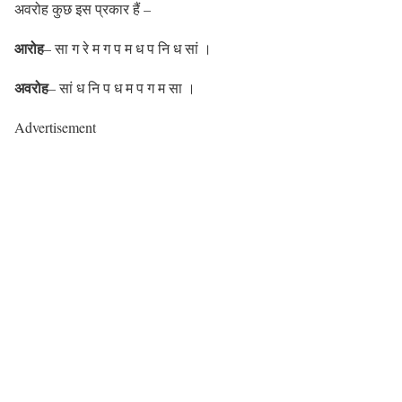
अवरोह कुछ इस प्रकार हैं –
आरोह
– सा ग रे म ग प म ध प नि ध सां ।
अवरोह
– सां ध नि प ध म प ग म सा ।
Advertisement