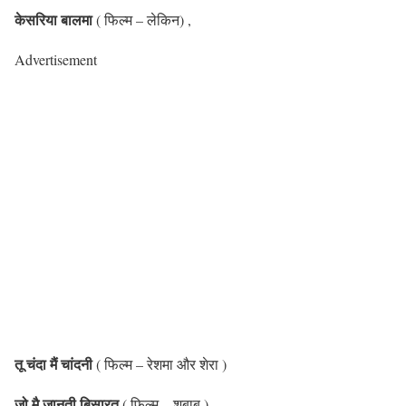
केसरिया बालमा
( फिल्म – लेकिन) ,
Advertisement
तू चंदा मैं चांदनी
( फिल्म – रेशमा और शेरा )
जो मै जानती बिसारत
( फिल्म – शबाब )